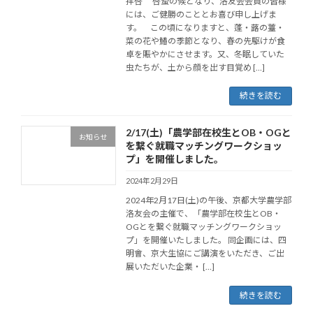
拝啓 啓蟄の候となり、洛友会会員の皆様
には、ご健勝のこととお喜び申し上げま
す。 この頃になりますと、蓬・蕗の薹・
菜の花や鰆の季節となり、春の先駆けが食
卓を賑やかにさせます。又、冬眠していた
虫たちが、土から顔を出す目覚め […]
続きを読む
2/17(土)「農学部在校生とOB・OGと
お知らせ
を繋ぐ就職マッチングワークショッ
プ」を開催しました。
2024年2月29日
2024年2月17日(土)の午後、京都大学農学部
洛友会の主催で、「農学部在校生とOB・
OGとを繋ぐ就職マッチングワークショッ
プ」を開催いたしました。 同企画には、四
明會、京大生協にご講演をいただき、ご出
展いただいた企業・ […]
続きを読む