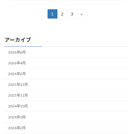
投
1
2
3
»
固
固
固
定
定
定
稿
ペ
ペ
ペ
ー
ー
ー
の
ジ
ジ
ジ
アーカイブ
ペ
2026年6月
ー
ジ
2026年4月
送
2026年2月
り
2025年12月
2025年11月
2024年10月
2024年3月
2024年2月