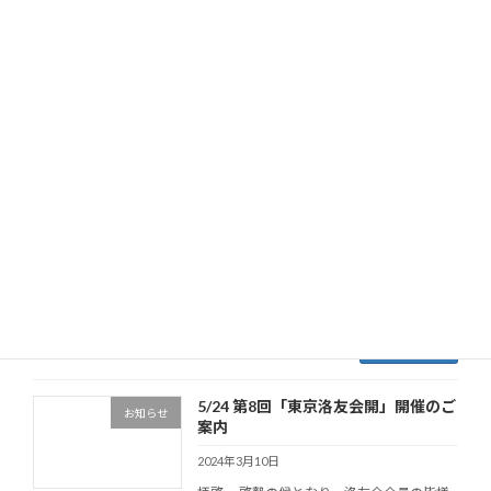
に所属する学生・大学院生（他学部学生・
院生も可） 【お […]
続きを読む
11/2洛友会総会のご案内
お知らせ
2024年10月6日
京都大学農学部洛友会は、今期の総会を下
記の要項で開催いたします。多くの会員様
のご来場をお待ちいたしております。 日
時： 令和６年１１月２日（土）会 場： 益
川ホール（北部総合教育研究棟 ）および
ZOOMミーティング１５ […]
続きを読む
5/24 第8回「東京洛友会開」開催のご
お知らせ
案内
2024年3月10日